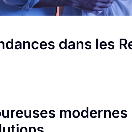
ndances dans les Re
oureuses modernes 
lutions